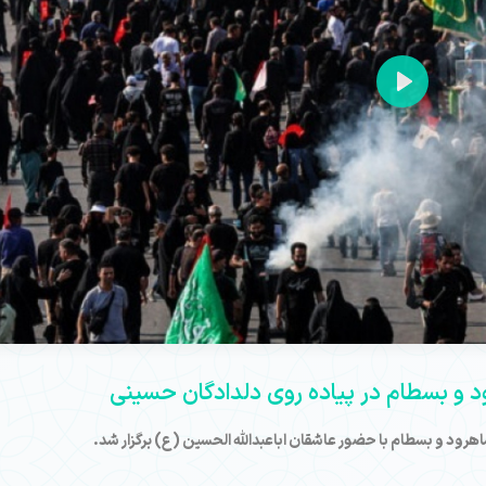
Play
 و بسطام در پیاده روی دلدادگان حسینی
هرود و بسطام با حضور عاشقان اباعبدالله الحسین (ع) برگزار شد.