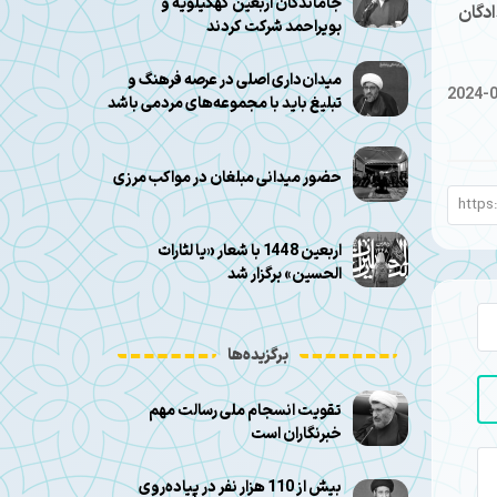
جاماندگان اربعین کهگیلویه و
ادگان
بویراحمد شرکت کردند
میدان‌داری اصلی در عرصه فرهنگ و
2024-
تبلیغ باید با مجموعه‌های مردمی باشد
حضور میدانی مبلغان در مواکب مرزی
اربعین 1448 با شعار «یا لثارات
الحسین» برگزار شد
برگزیده‌ها
تقویت انسجام ملی رسالت مهم
خبرنگاران است
بیش از 110 هزار نفر در پیاده‌روی