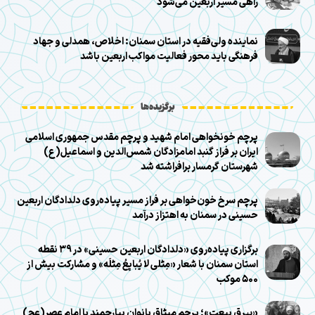
راهی مسیر اربعین می‌شود
نماینده ولی‌فقیه در استان سمنان: اخلاص، همدلی و جهاد
فرهنگی باید محور فعالیت مواکب اربعین باشد
برگزیده‌ها
پرچم خونخواهی امام شهید و پرچم مقدس جمهوری اسلامی
ایران بر فراز گنبد امامزادگان شمس‌الدین و اسماعیل(ع)
شهرستان گرمسار برافراشته شد
پرچم سرخ خون‌خواهی بر فراز مسیر پیاده‌روی دلدادگان اربعین
حسینی در سمنان به اهتزاز درآمد
برگزاری پیاده‌روی «دلدادگان اربعین حسینی» در ۳۹ نقطه
استان سمنان با شعار «مِثلی لا یُبایِعُ مِثلَه» و مشارکت بیش از
۵۰۰ موکب
«بیرق بیعت»؛ پرچم میثاق بانوان بیارجمند با امام عصر(عج)