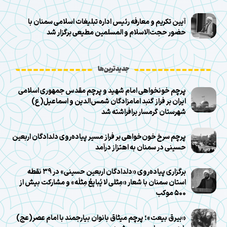
آیین تکریم و معارفه رئیس اداره تبلیغات اسلامی سمنان با
حضور حجت‌الاسلام و المسلمین مطیعی برگزار شد
جدیدترین‌ها
پرچم خونخواهی امام شهید و پرچم مقدس جمهوری اسلامی
ایران بر فراز گنبد امامزادگان شمس‌الدین و اسماعیل(ع)
شهرستان گرمسار برافراشته شد
پرچم سرخ خون‌خواهی بر فراز مسیر پیاده‌روی دلدادگان اربعین
حسینی در سمنان به اهتزاز درآمد
برگزاری پیاده‌روی «دلدادگان اربعین حسینی» در ۳۹ نقطه
استان سمنان با شعار «مِثلی لا یُبایِعُ مِثلَه» و مشارکت بیش از
۵۰۰ موکب
«بیرق بیعت»؛ پرچم میثاق بانوان بیارجمند با امام عصر(عج)