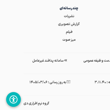
چندرسانه‌ای
نشریات
گزارش تصویری
فیلم
میز صوت
مت وظیفه عمومی
سامانه پدافند غیرعامل
3.11.
به روز رسانی : 1405/03/06
گروه نرم افزاری دی