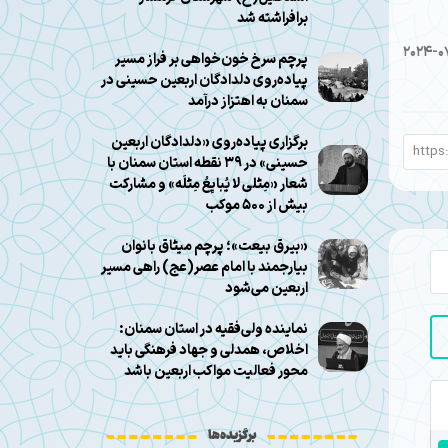
برافراشته شد
2024-0
پرچم سرخ خون‌خواهی بر فراز مسیر
پیاده‌روی دلدادگان اربعین حسینی در
سمنان به اهتزاز درآمد
برگزاری پیاده‌روی «دلدادگان اربعین
حسینی» در ۳۹ نقطه استان سمنان با
شعار «مِثلی لا یُبایِعُ مِثلَه» و مشارکت
بیش از ۵۰۰ موکب
«بیرق بیعت»؛ پرچم میثاق بانوان
بیارجمند با امام عصر(عج) راهی مسیر
اربعین می‌شود
نماینده ولی‌فقیه در استان سمنان:
اخلاص، همدلی و جهاد فرهنگی باید
محور فعالیت مواکب اربعین باشد
برگزیده‌ها