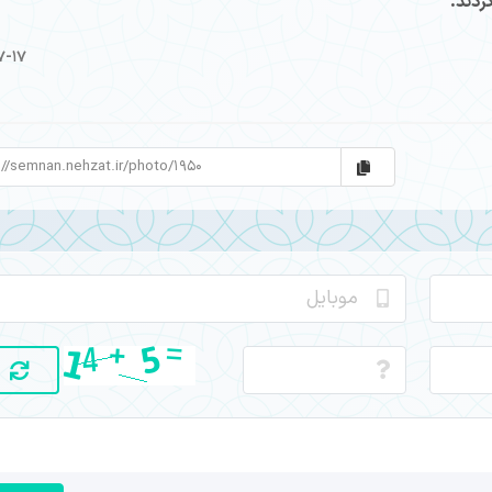
ردند.
7-17