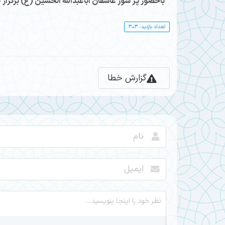
باحضور پر شور عاشقان اباعبدالله الحسین (ع) برگزار ک
تعداد بازدید: 303
گزارش خطا