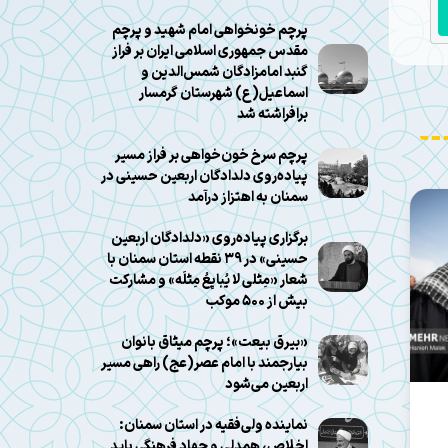
پرچم خونخواهی امام شهید و پرچم
مقدس جمهوری اسلامی ایران بر فراز
گنبد امامزادگان شمس‌الدین و
اسماعیل(ع) شهرستان گرمسار
برافراشته شد
پرچم سرخ خون‌خواهی بر فراز مسیر
پیاده‌روی دلدادگان اربعین حسینی در
سمنان به اهتزاز درآمد
برگزاری پیاده‌روی «دلدادگان اربعین
حسینی» در ۳۹ نقطه استان سمنان با
شعار «مِثلی لا یُبایِعُ مِثلَه» و مشارکت
بیش از ۵۰۰ موکب
«بیرق بیعت»؛ پرچم میثاق بانوان
بیارجمند با امام عصر(عج) راهی مسیر
اربعین می‌شود
نماینده ولی‌فقیه در استان سمنان:
اخلاص، همدلی و جهاد فرهنگی باید