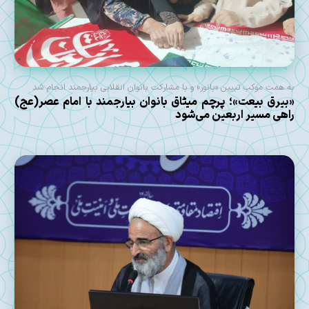
به همت موکب تبیین «بانور» و با مشارکت بانوان انقلابی بیارجمند انجام شد
«بیرق بیعت»؛ پرچم میثاق بانوان بیارجمند با امام عصر(عج)
راهی مسیر اربعین می‌شود