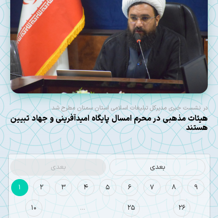
در نشست خبری مدیرکل تبلیغات اسلامی استان سمنان مطرح شد
هیئات مذهبی در محرم امسال پایگاه امیدآفرینی و جهاد تبیین
هستند
بعدی
بعدی
1
2
3
4
5
6
7
8
9
10
…
25
26