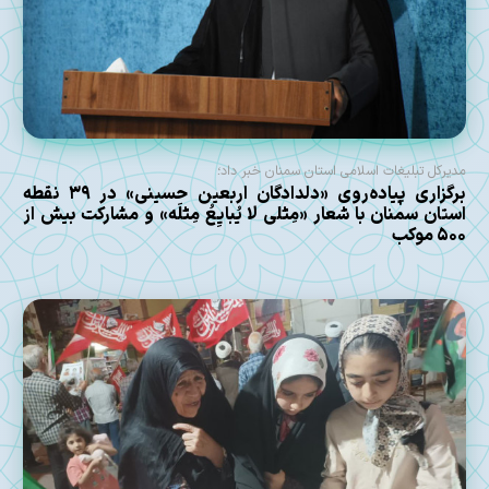
مدیرکل تبلیغات اسلامی استان سمنان خبر داد؛
برگزاری پیاده‌روی «دلدادگان اربعین حسینی» در ۳۹ نقطه
استان سمنان با شعار «مِثلی لا یُبایِعُ مِثلَه» و مشارکت بیش از
۵۰۰ موکب