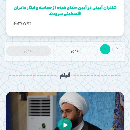
شاعران آیینی در آیین «ندای هبه» از حماسه و ایثار مادران
فلسطینی سرودند
1403/07/21
1
2
بعدی
بعدی
فیلم