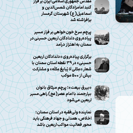
مقدس جمهوری اسلامی ایران بر فراز
گنبد امامزادگان شمس‌الدین و
اسماعیل(ع) شهرستان گرمسار
برافراشته شد
پرچم سرخ خون‌خواهی بر فراز مسیر
پیاده‌روی دلدادگان اربعین حسینی در
سمنان به اهتزاز درآمد
برگزاری پیاده‌روی «دلدادگان اربعین
حسینی» در ۳۹ نقطه استان سمنان با
شعار «مِثلی لا یُبایِعُ مِثلَه» و مشارکت
بیش از ۵۰۰ موکب
«بیرق بیعت»؛ پرچم میثاق بانوان
بیارجمند با امام عصر(عج) راهی مسیر
اربعین می‌شود
نماینده ولی‌فقیه در استان سمنان:
اخلاص، همدلی و جهاد فرهنگی باید
محور فعالیت مواکب اربعین باشد