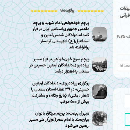
یغات
برگزیده‌ها
رآنی
پرچم خونخواهی امام شهید و پرچم
مقدس جمهوری اسلامی ایران بر فراز
گنبد امامزادگان شمس‌الدین و
2025-0
اسماعیل(ع) شهرستان گرمسار
برافراشته شد
پرچم سرخ خون‌خواهی بر فراز مسیر
پیاده‌روی دلدادگان اربعین حسینی در
سمنان به اهتزاز درآمد
برگزاری پیاده‌روی «دلدادگان اربعین
حسینی» در ۳۹ نقطه استان سمنان با
شعار «مِثلی لا یُبایِعُ مِثلَه» و مشارکت
بیش از ۵۰۰ موکب
«بیرق بیعت»؛ پرچم میثاق بانوان
بیارجمند با امام عصر(عج) راهی مسیر
اربعین می‌شود