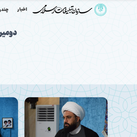
اخبار
چندرس
دومین