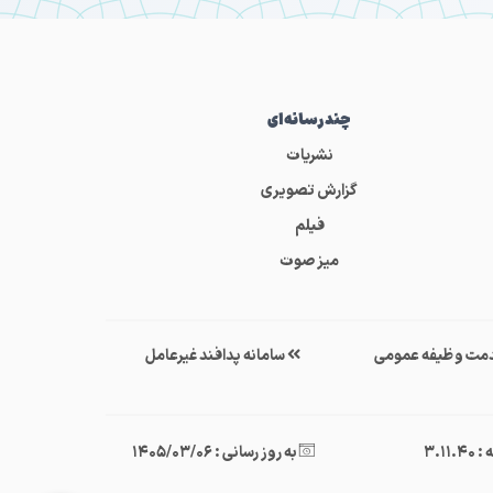
چندرسانه‌ای
نشریات
گزارش تصویری
فیلم
میز صوت
مت وظیفه عمومی
سامانه پدافند غیرعامل
3.11.
به روز رسانی : 1405/03/06